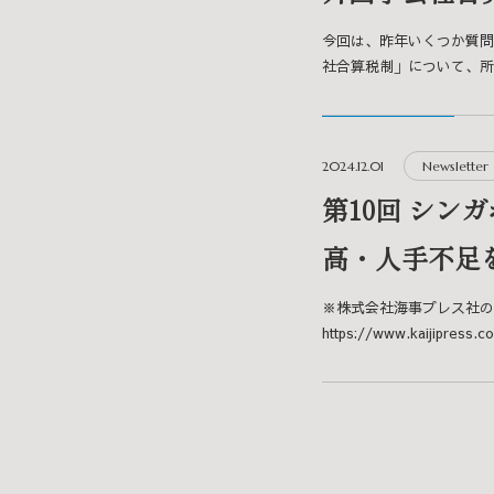
今回は、昨年いくつか質問
社合算税制」について、所得
2024.12.01
Newsletter
第10回 シ
高・人手不足
※株式会社海事プレス社の
https://www.kaijipress.