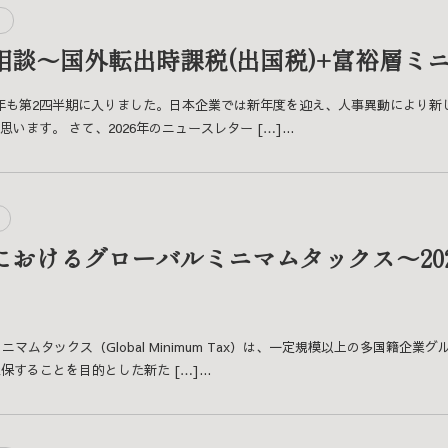
相談～国外転出時課税(出国税)+富裕層ミ
26年も第2四半期に入りました。日本企業では新年度を迎え、人事異動により
ます。 さて、2026年のニュースレター […]...
におけるグローバルミニマムタックス～20
ミニマムタックス（Global Minimum Tax）は、一定規模以上の多国籍
することを目的とした新た […]...