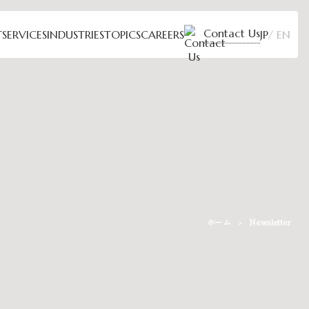
Contact Us
T
SERVICES
INDUSTRIES
TOPICS
CAREERS
JP
EN
ホーム
Newsletter