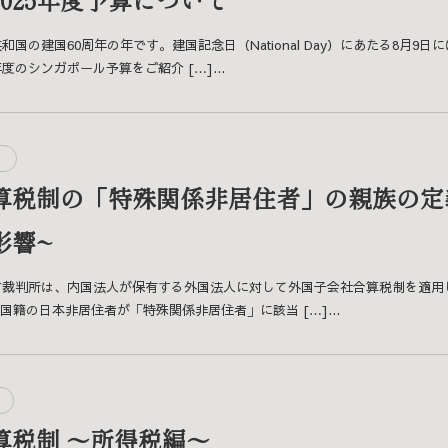
和国の建国60周年の年です。建国記念日（National Day）にあたる8月
度のシンガポール予算をご紹介 […]...
算税制の「特殊関係非居住者」の親族の定義
影響~
地方裁判所は、内国法人が保有する外国法人に対して外国子会社合算税制を適
籍の日本非居住者が「特殊関係非居住者」に該当 […]...
算税制 ～所得税編～